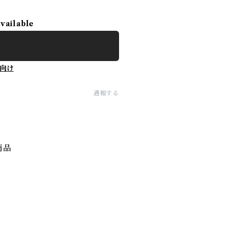
available
向け
通報する
商品