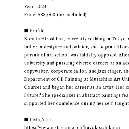
Year: 2024
Price: ¥88,000 (tax included)
■ Profile
Born in Hiroshima, currently residing in Tokyo.
father, a designer and painter, she began self-te
pursuit of art school was initially opposed. Afte
university and pursuing diverse careers as an ad
copywriter, corporate sailor, and jazz singer, s
Department of Oil Painting at Musashino Art Un
Course) and began her career as an artist. Her c
Future." She specializes in abstract paintings fe
supported her confidence during her self-taught
■ Instagram
https://www.instagram.com/kayoko.ishikura/