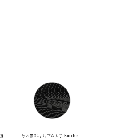
 勝美
分水嶺02 / 片平ゆふ子 Katahira