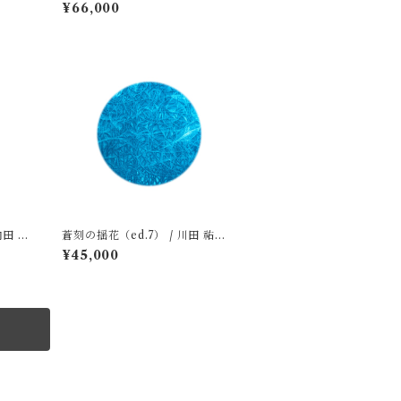
Yufuko
¥66,000
内田 勝
蒼刻の揺花（ed.7） / 川田 祐子
Kawada Yuko
¥45,000