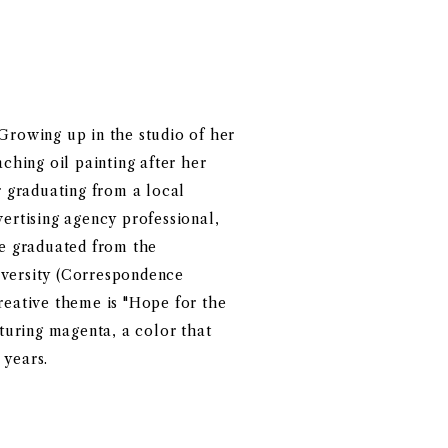
 Growing up in the studio of her
aching oil painting after her
r graduating from a local
vertising agency professional,
he graduated from the
iversity (Correspondence
reative theme is "Hope for the
aturing magenta, a color that
 years.