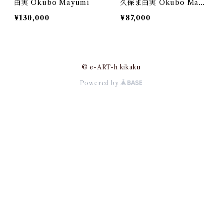
由実 Okubo Mayumi
久保ま由実 Okubo Mayu
mi
¥130,000
¥87,000
© e-ART-h kikaku
Powered by