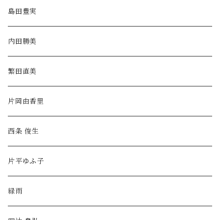
島田豊実
内田勝美
繁田直美
片岡由香里
西条 俊生
片平ゆふ子
緑雨