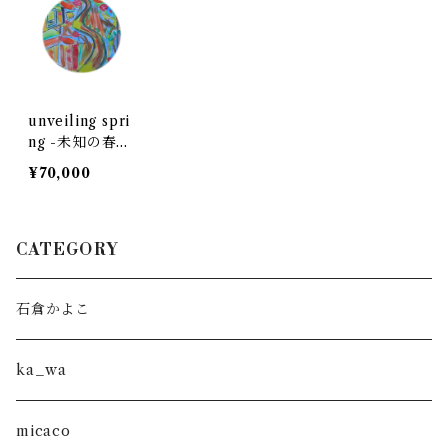
unveiling spri
ng -未知の春- /
ふたむら まさ
¥70,000
ひこ Futamur
a Masahiko
CATEGORY
石倉かよこ
ka_wa
micaco