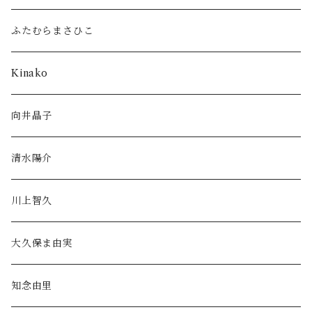
ふたむらまさひこ
Kinako
向井晶子
清水陽介
川上智久
大久保ま由実
知念由里