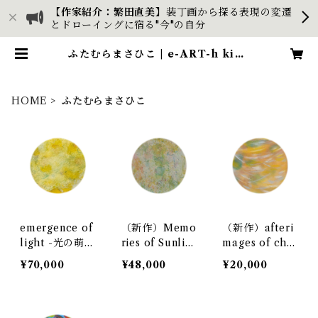
【作家紹介：繁田直美】
装丁画から探る表現の変遷
とドローイングに宿る"今"の自分
ふたむらまさひこ | e-ART-h kika
ku
HOME
ふたむらまさひこ
emergence of
（新作）Memo
（新作）afteri
light -光の萌
ries of Sunlig
mages of cha
芽- / ふたむら
ht Filtering T
nge / 移ろいの
¥70,000
¥48,000
¥20,000
まさひこ Futa
hrough the Tr
残像
mura Masahik
ees / 木漏れ日
o
の記憶