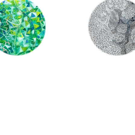
SOLD OUT
SOLD OUT
リノ肖像 / 川田 祐子 Kawa
「落札」kasane2019 / 川田
o（即決購入決定 オークション終
da Yuko（オークション：
¥12,000
了！）
ございます！）
¥7,100