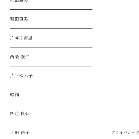
内田勝美
繁田直美
片岡由香里
西条 俊生
片平ゆふ子
緑雨
四辻 良弘
川田 祐子
プライバシー