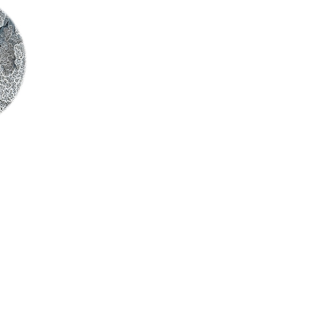
 祐子 Kawa
落札おめでとう