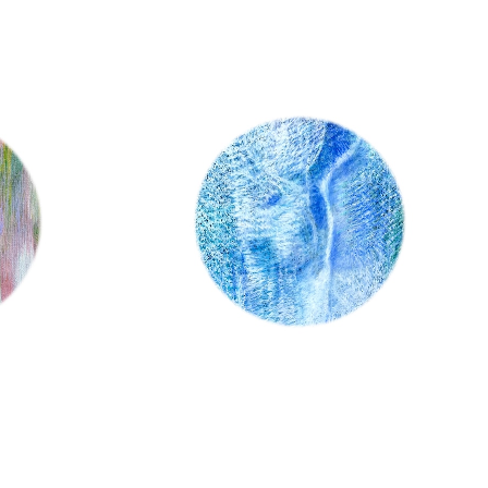
SOLD OUT
 祐子 Kaw
「落札」氷の滝-primary / 川田 祐子 Ka
wada Yuko（即決購入決定 オークショ
ン終了！）
¥15,000