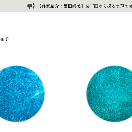
【作家紹介：繁田直美】
装丁画から探る表現の変
 祐子
d.7） / 川田 祐子 Kawada
（最後の1点）凍草の森（ed.1
Yuko
祐子 Kawada Yu
¥45,000
¥15,000