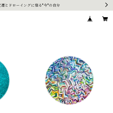
遷とドローイングに宿る"今"の自分
0） / 川田
ソラヘノ抽象 / 川田 祐子 Kawada Yuko
ko
¥12,000