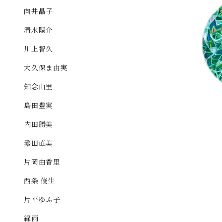
向井晶子
清水陽介
「落札」ミド
川上智久
da Yuk
大久保ま由実
知念由里
島田豊実
内田勝美
繁田直美
片岡由香里
西条 俊生
片平ゆふ子
緑雨