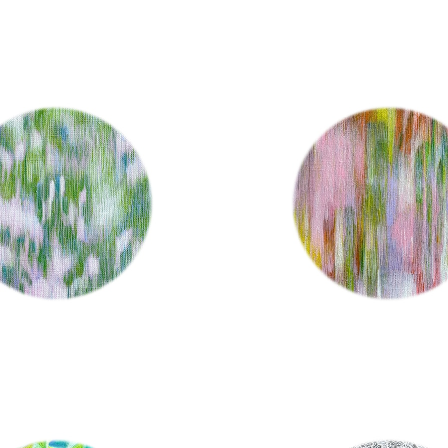
川田 祐子 Kawada Yuko
透花霞（とうかかすみ） / 川田
ada Yuko
¥45,000
¥60,000