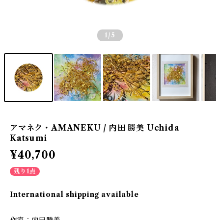
1
/5
アマネク・AMANEKU / 内田 勝美 Uchida
Katsumi
¥40,700
残り1点
International shipping available