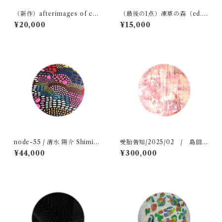
（新作）afterimages of cha
（最後の1点）凍草の森（ed.1
nge / 移ろいの残像
0） / 川田 祐子 Kawada Yuk
¥20,000
¥15,000
o
node-55 / 清水 陽介 Shimizu
受胎告知/2025/02 / 島田
Yosuke
豊実 Shimada Toyomi
¥44,000
¥300,000