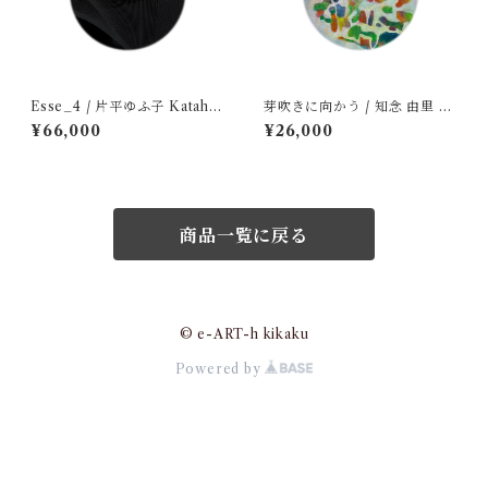
Esse_4 / 片平ゆふ子 Katahir
芽吹きに向かう / 知念 由里 C
a Yufuko
hinen Yuri
¥66,000
¥26,000
商品一覧に戻る
© e-ART-h kikaku
Powered by