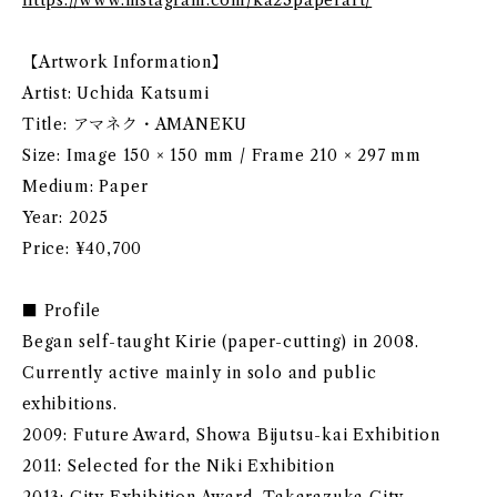
https://www.instagram.com/ka23paperart/
【Artwork Information】
Artist: Uchida Katsumi
Title: アマネク・AMANEKU
Size: Image 150 × 150 mm / Frame 210 × 297 mm
Medium: Paper
Year: 2025
Price: ¥40,700
■ Profile
Began self-taught Kirie (paper-cutting) in 2008.
Currently active mainly in solo and public
exhibitions.
2009: Future Award, Showa Bijutsu-kai Exhibition
2011: Selected for the Niki Exhibition