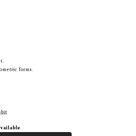
t.
eometric forms.
bit
available