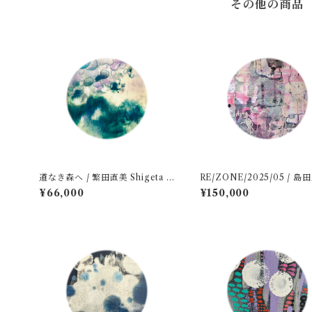
その他の商品
道なき森へ / 繁田直美 Shigeta N
RE/ZONE/2025/05 / 島田豊実
aomi
Shimada Toyomi
¥66,000
¥150,000