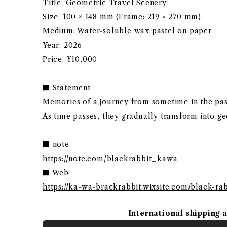
Title: Geometric Travel Scenery
Size: 100 × 148 mm (Frame: 219 × 270 mm)
Medium: Water-soluble wax pastel on paper
Year: 2026
Price: ¥10,000
■ Statement
Memories of a journey from sometime in the pas
As time passes, they gradually transform into g
■ note
https://note.com/blackrabbit_kawa
■ Web
https://ka-wa-brackrabbit.wixsite.com/black-rab
International shipping 