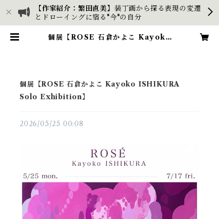
【作家紹介：繁田直美】
装丁画から探る表現の変遷
とドローイングに宿る"今"の自分
個展【ROSE 石倉かよこ Kayoko
ISHIKURA Solo Exhibition】
| e-ART-h kikaku
個展【ROSE 石倉かよこ Kayoko ISHIKURA
Solo Exhibition】
2026/05/25 00:08