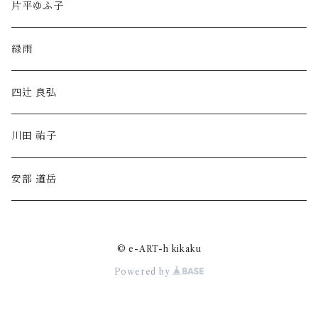
片平ゆふ子
緑雨
四辻 良弘
川田 祐子
安部 道岳
© e-ART-h kikaku
Powered by