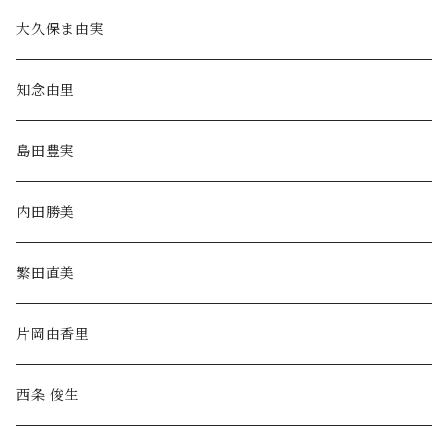
大久保ま由実
知念由里
島田豊実
内田勝美
繁田直美
片岡由香里
西条 俊生