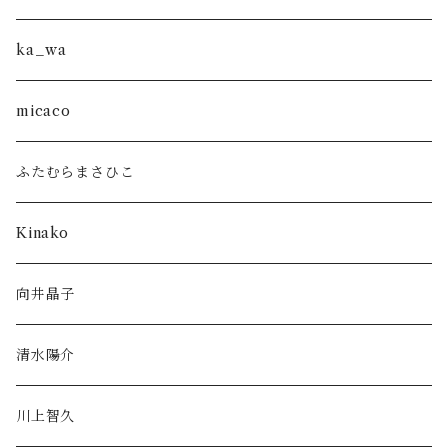
ka_wa
micaco
ふたむらまさひこ
Kinako
向井晶子
清水陽介
川上智久