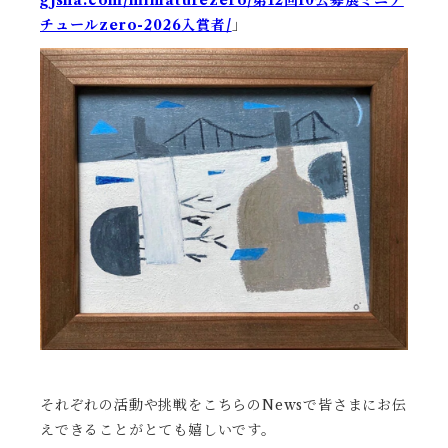
gjsha.com/miniaturezero/第12回f0公募展ミニア
チュールzero-2026入賞者/
」
それぞれの活動や挑戦をこちらのNewsで皆さまにお伝
えできることがとても嬉しいです。